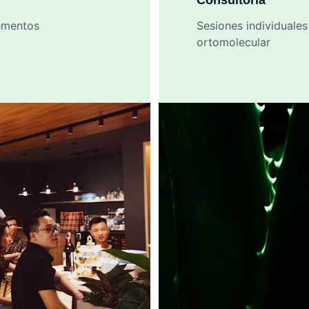
Consultoría
ementos 
Sesiones individuales 
ortomolecular