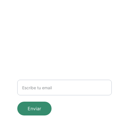
Asesor en Nutrición Ortomolecular
Aviso Legal, Términos y Condiciones, y Política 
de Privacidad
Déjame tu mail si quieres que te avise 
cuando publique mis artículos:
Tu correo
Enviar